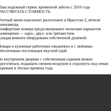
Ваш надежный сервис временной заботы с 2016 года
РАССЧИТАТЬ СТОИМОСТЬ
Уютный мини-пансионат расположен в Иркутске-2, вблизи
Авиазавода,
Комфортные номера предусматривают несколько вариантов
размещения — одно-, двух- или трёхместное.
Каждая комната оборудована собственной душевой.
Повара и кухонные работники ежедневно и с любовью
обеспечиваю постояльцев вкусной едой.
Во внутреннем дворике с собственным садиком можно
прогуляться, подышать свежим воздухом и отдохнуть под сенью
деревьев в тёплые времена года.